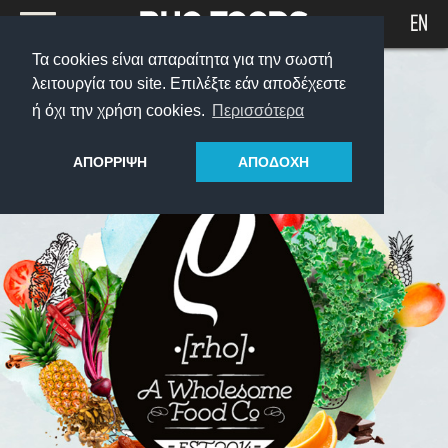
EN
Τα cookies είναι απαραίτητα για την σωστή
ABOUT
λειτουργία του site. Επιλέξτε εάν αποδέχεστε
PRODUCTS
ή όχι την χρήση cookies.
Περισσότερα
THE RHO PROCESS
WHERE TO FIND US
ΑΠΟΡΡΙΨΗ
ΑΠΟΔΟΧΗ
SHOP